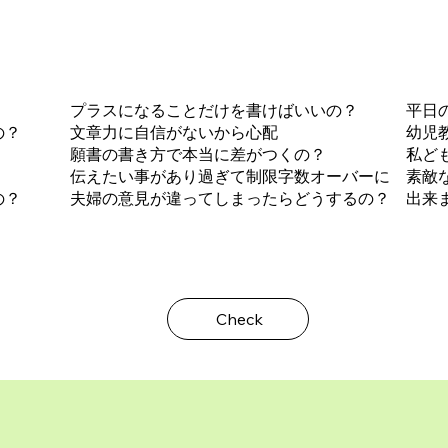
プラスになることだけを書けばいいの？
平日
の？
文章力に自信がないから心配
幼児
願書の書き方で本当に差がつくの？
私ど
伝えたい事があり過ぎて制限字数オーバーに
素敵
の？
夫婦の意見が違ってしまったらどうするの？
出来
Check