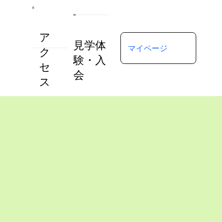
ア
見学体
マイページ
ク
験・入
セ
会
ス