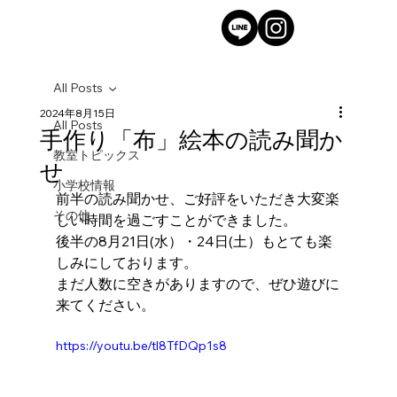
All Posts
2024年8月15日
All Posts
手作り「布」絵本の読み聞か
教室トピックス
せ
小学校情報
前半の読み聞かせ、ご好評をいただき大変楽
その他
しい時間を過ごすことができました。
後半の8月21日(水）・24日(土）もとても楽
しみにしております。
まだ人数に空きがありますので、ぜひ遊びに
来てください。
https://youtu.be/tl8TfDQp1s8